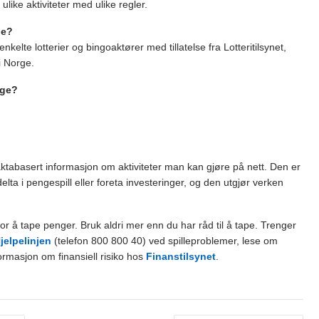
like aktiviteter med ulike regler.
ge?
elte lotterier og bingoaktører med tillatelse fra Lotteritilsynet,
 i Norge.
rge?
ktabasert informasjon om aktiviteter man kan gjøre på nett. Den er
delta i pengespill eller foreta investeringer, og den utgjør verken
or å tape penger. Bruk aldri mer enn du har råd til å tape. Trenger
jelpelinjen
(telefon 800 800 40) ved spilleproblemer, lese om
formasjon om finansiell risiko hos
Finanstilsynet
.