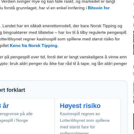
. Verdien svinger mye og kan falle raskt, og markedet er langt
du forstå grunnlaget, har vi en enkel innføring i
Bitcoin for
e. Landet har en såkalt enerettsmodell, der bare Norsk Tipping og
 og bingoaktører med tillatelse – har lov til å tilby regulerte pengespill.
teritilsynet regner kasinospill som spillene med størst risiko for
pillet
Keno fra Norsk Tipping
.
ger på pengespill over tid, fordi det er langt vanskeligere å vinne enn
to: bruk aldri penger du ikke har råd til å tape, og lån aldri penger
rt forklart
 år
Høyest risiko
ersgrense på alle
Kasinospill regnes av
gespill i Norge
Lotteritilsynet som spillene
med størst fare for
spilleproblemer