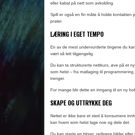
eller kabal på nett som avkobling.
Spill er også en fin måte å holde kontakte
prater.
LÆRING I EGET TEMPO
En av de mest undervurderte tingene du kan 
vært så lett tilgjengelig.
Du kan ta strukturerte nettkurs, øve på et n
som helst – fra matlaging til programmering.
trenger.
For mange blir dette en inngang til en ny hob
SKAPE OG UTTRYKKE DEG
Nettet er ikke bare et sted å konsumere innh
kan hvem som helst lage noe og dele det.
Du kan starte en blogg, redigere bilder eller