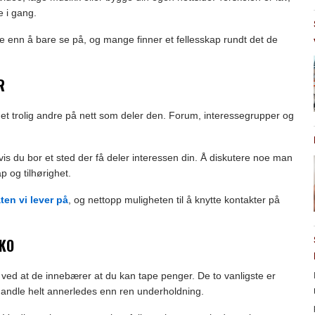
e i gang.
e enn å bare se på, og mange finner et fellesskap rundt det de
R
det trolig andre på nett som deler den. Forum, interessegrupper og
hvis du bor et sted der få deler interessen din. Å diskutere noe man
 og tilhørighet.
ten vi lever på
, og nettopp muligheten til å knytte kontakter på
IKO
en ved at de innebærer at du kan tape penger. De to vanligste er
handle helt annerledes enn ren underholdning.