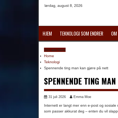
Skip
lørdag, august 8, 2026
to
content
HJEM
TEKNOLOGI SOM ENDRER
OM
You are here
Home
Teknologi
Spennende ting man kan gjøre på nett
SPENNENDE TING MAN 
31 juli 2026
Emma Moe
Internett er langt mer enn e-post og sosiale m
som passer akkurat deg – enten du vil slappe