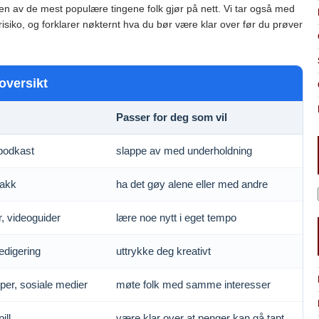
oen av de mest populære tingene folk gjør på nett. Vi tar også med
isiko, og forklarer nøkternt hva du bør være klar over før du prøver
oversikt
Passer for deg som vil
 podkast
slappe av med underholdning
jakk
ha det gøy alene eller med andre
, videoguider
lære noe nytt i eget tempo
edigering
uttrykke deg kreativt
per, sosiale medier
møte folk med samme interesser
ill
være klar over at penger kan gå tapt