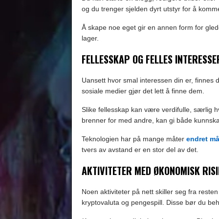
og du trenger sjelden dyrt utstyr for å komm
Å skape noe eget gir en annen form for gled
lager.
FELLESSKAP OG FELLES INTERESSE
Uansett hvor smal interessen din er, finnes 
sosiale medier gjør det lett å finne dem.
Slike fellesskap kan være verdifulle, særlig 
brenner for med andre, kan gi både kunnskap
Teknologien har på mange måter
endret må
tvers av avstand er en stor del av det.
AKTIVITETER MED ØKONOMISK RIS
Noen aktiviteter på nett skiller seg fra rest
kryptovaluta og pengespill. Disse bør du be