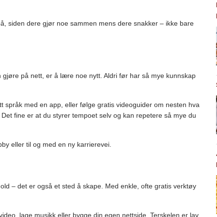
n på, siden dere gjør noe sammen mens dere snakker – ikke bare
gjøre på nett, er å lære noe nytt. Aldri før har så mye kunnskap
ytt språk med en app, eller følge gratis videoguider om nesten hva
 Det fine er at du styrer tempoet selv og kan repetere så mye du
by eller til og med en ny karrierevei.
old – det er også et sted å skape. Med enkle, ofte gratis verktøy
 video, lage musikk eller bygge din egen nettside. Terskelen er lav,