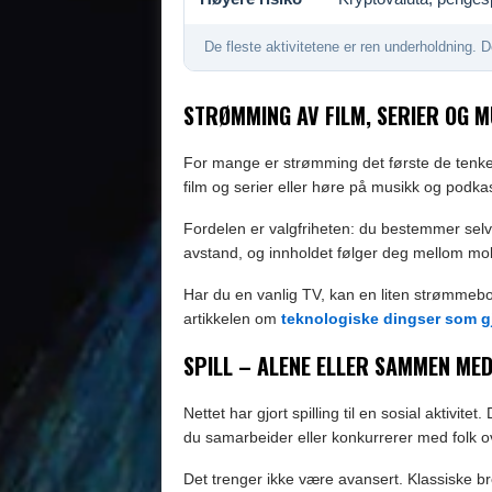
De fleste aktivitetene er ren underholdning. 
STRØMMING AV FILM, SERIER OG M
For mange er strømming det første de tenker
film og serier eller høre på musikk og podkast
Fordelen er valgfriheten: du bestemmer selv h
avstand, og innholdet følger deg mellom mobi
Har du en vanlig TV, kan en liten strømmebok
artikkelen om
teknologiske dingser som gjø
SPILL – ALENE ELLER SAMMEN ME
Nettet har gjort spilling til en sosial aktivitet.
du samarbeider eller konkurrerer med folk o
Det trenger ikke være avansert. Klassiske bret