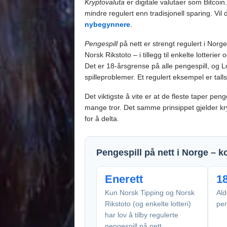
Kryptovaluta
er digitale valutaer som Bitcoin
mindre regulert enn tradisjonell sparing. Vil 
nybegynnere
.
Pengespill
på nett er strengt regulert i Norg
Norsk Rikstoto – i tillegg til enkelte lotterier
Det er 18-årsgrense på alle pengespill, og Lot
spilleproblemer. Et regulert eksempel er talls
Det viktigste å vite er at de fleste taper pen
mange tror. Det samme prinsippet gjelder kryp
for å delta.
Pengespill på nett i Norge – ko
Enerett
18
Kun Norsk Tipping og Norsk
Ald
Rikstoto (og enkelte lotteri)
pen
har lov å tilby regulerte
pengespill på nett