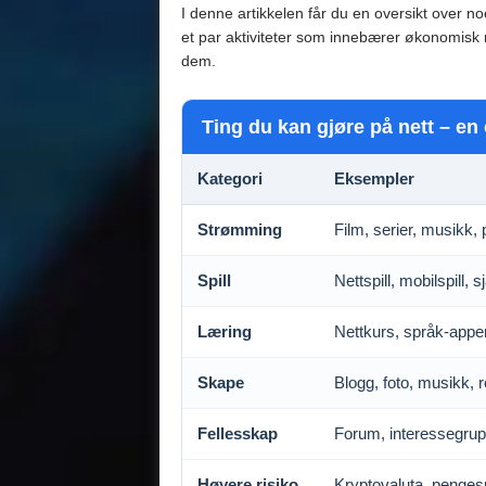
I denne artikkelen får du en oversikt over n
et par aktiviteter som innebærer økonomisk r
dem.
Ting du kan gjøre på nett – en 
Kategori
Eksempler
Strømming
Film, serier, musikk,
Spill
Nettspill, mobilspill, s
Læring
Nettkurs, språk-apper
Skape
Blogg, foto, musikk, r
Fellesskap
Forum, interessegrup
Høyere risiko
Kryptovaluta, pengesp