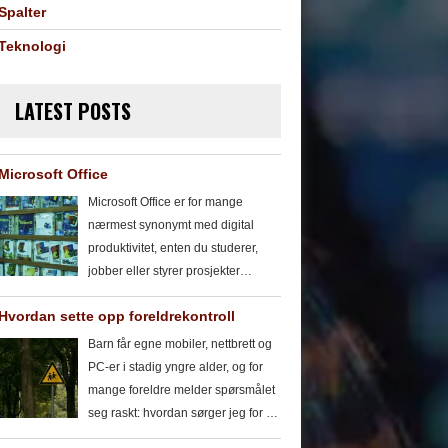
Spalter
Teknologi
LATEST POSTS
Microsoft Office
Microsoft Office er for mange
nærmest synonymt med digital
produktivitet, enten du studerer,
jobber eller styrer prosjekter
hjemme. Pakken har vært en
Hvordan sette opp foreldrekontroll
bærebjelke i arbeidshverdagen i
flere tiår, og den utvikler seg
Barn får egne mobiler, nettbrett og
fortsatt. I denne guiden ser vi på
PC-er i stadig yngre alder, og for
hva Microsoft Office er i dag: hvilke
mange foreldre melder spørsmålet
apper som inngår, hva de brukes
seg raskt: hvordan sørger jeg for at
til, forskjellen på Microsoft 365 og
barnet har det trygt på nett?