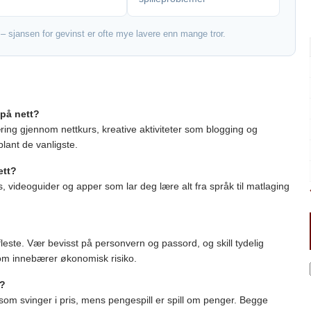
 – sjansen for gevinst er ofte mye lavere enn mange tror.
 på nett?
æring gjennom nettkurs, kreative aktiviteter som blogging og
blant de vanligste.
ett?
, videoguider og apper som lar deg lære alt fra språk til matlaging
fleste. Vær bevisst på personvern og passord, og skill tydelig
som innebærer økonomisk risiko.
e?
i som svinger i pris, mens pengespill er spill om penger. Begge