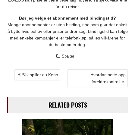
EU/EØS kan prisene være vesentlig høyere, så sjekk vilkårene
før du reiser.
Bør jeg velge et abonnement med bindingstid?
Mange abonnementer er uten binding, noe som gjør det enkelt
å bytte hvis behov eller priser endrer seg. Bindingstid kan følge
med enkelte kampanjer eller telefonkjøp, så les vilkårene før
du bestemmer deg.
Spalter
INNLEGGSNAVIGASJON
Slik spiller du Keno
Hvordan sette opp
foreldrekontroll
RELATED POSTS