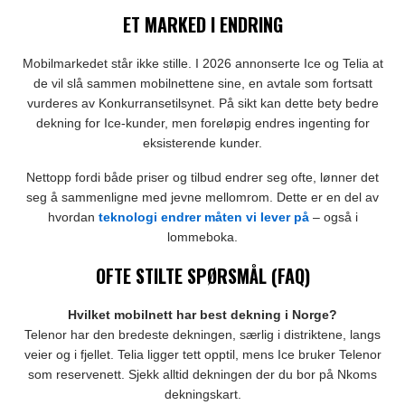
ET MARKED I ENDRING
Mobilmarkedet står ikke stille. I 2026 annonserte Ice og Telia at
de vil slå sammen mobilnettene sine, en avtale som fortsatt
vurderes av Konkurransetilsynet. På sikt kan dette bety bedre
dekning for Ice-kunder, men foreløpig endres ingenting for
eksisterende kunder.
Nettopp fordi både priser og tilbud endrer seg ofte, lønner det
seg å sammenligne med jevne mellomrom. Dette er en del av
hvordan
teknologi endrer måten vi lever på
– også i
lommeboka.
OFTE STILTE SPØRSMÅL (FAQ)
Hvilket mobilnett har best dekning i Norge?
Telenor har den bredeste dekningen, særlig i distriktene, langs
veier og i fjellet. Telia ligger tett opptil, mens Ice bruker Telenor
som reservenett. Sjekk alltid dekningen der du bor på Nkoms
dekningskart.