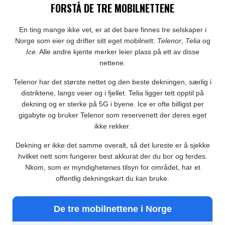
FORSTÅ DE TRE MOBILNETTENE
En ting mange ikke vet, er at det bare finnes tre selskaper i
Norge som eier og drifter sitt eget mobilnett:
Telenor
,
Telia
og
Ice
. Alle andre kjente merker leier plass på ett av disse
nettene.
Telenor har det største nettet og den beste dekningen, særlig i
distriktene, langs veier og i fjellet. Telia ligger tett opptil på
dekning og er sterke på 5G i byene. Ice er ofte billigst per
gigabyte og bruker Telenor som reservenett der deres eget
ikke rekker.
Dekning er ikke det samme overalt, så det lureste er å sjekke
hvilket nett som fungerer best akkurat der du bor og ferdes.
Nkom, som er myndighetenes tilsyn for området, har et
offentlig dekningskart du kan bruke.
De tre mobilnettene i Norge