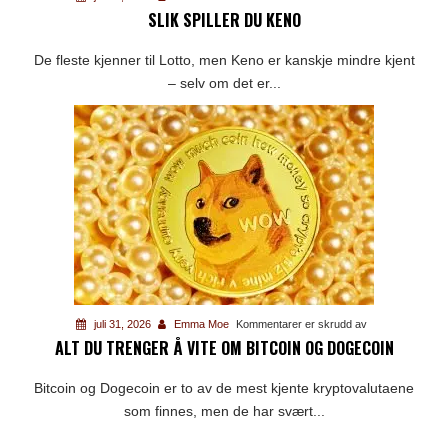
SLIK SPILLER DU KENO
Slik
spiller
De fleste kjenner til Lotto, men Keno er kanskje mindre kjent
du
– selv om det er...
Keno
for
juli 31, 2026
Emma Moe
Kommentarer er skrudd av
ALT DU TRENGER Å VITE OM BITCOIN OG DOGECOIN
Alt
du
Bitcoin og Dogecoin er to av de mest kjente kryptovalutaene
trenger
som finnes, men de har svært...
å
vite