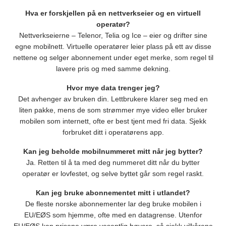
Hva er forskjellen på en nettverkseier og en virtuell
operatør?
Nettverkseierne – Telenor, Telia og Ice – eier og drifter sine
egne mobilnett. Virtuelle operatører leier plass på ett av disse
nettene og selger abonnement under eget merke, som regel til
lavere pris og med samme dekning.
Hvor mye data trenger jeg?
Det avhenger av bruken din. Lettbrukere klarer seg med en
liten pakke, mens de som strømmer mye video eller bruker
mobilen som internett, ofte er best tjent med fri data. Sjekk
forbruket ditt i operatørens app.
Kan jeg beholde mobilnummeret mitt når jeg bytter?
Ja. Retten til å ta med deg nummeret ditt når du bytter
operatør er lovfestet, og selve byttet går som regel raskt.
Kan jeg bruke abonnementet mitt i utlandet?
De fleste norske abonnementer lar deg bruke mobilen i
EU/EØS som hjemme, ofte med en datagrense. Utenfor