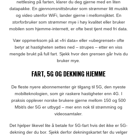
nettlesing på farten, klarer du deg gjerne med en liten
datapakke. En
gjennomsnittsbruker
som strømmer litt musikk
og video utenfor WiFi, lander gjerne i mellomsjiktet. En
storforbruker
som strømmer mye i høy kvalitet eller bruker
mobilen som hjemme-internett, er ofte best tjent med fri data.
Vær oppmerksom på at «fri data» eller «ubegrenset» ofte
betyr at hastigheten settes ned – strupes – etter en viss
mengde brukt på full fart. Sjekk hvor den grensen går hvis du
bruker mye.
FART, 5G OG DEKNING HJEMME
De fleste nyere abonnementer gir tilgang til 5G, den nyeste
mobilteknologien, som gir raskere hastigheter enn 4G. I
praksis opplever norske brukere gjerne mellom 150 og 500
Mbit/s der 5G er utbygd – mer enn nok til strømming og
videosamtaler.
Det hjelper likevel lite å betale for 5G-fart hvis det ikke er 5G-
dekning der du bor. Sjekk derfor dekningskartet før du velger