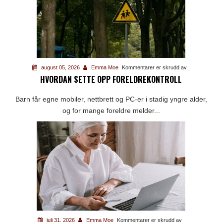
for
august 05, 2026
Emma Moe
Kommentarer er skrudd av
HVORDAN SETTE OPP FORELDREKONTROLL
Hvordan
sette
Barn får egne mobiler, nettbrett og PC-er i stadig yngre alder,
opp
og for mange foreldre melder...
foreldrekontroll
for
juli 31, 2026
Emma Moe
Kommentarer er skrudd av