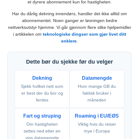
et dyrere abonnement kun for hastigheten.
Har du dårlig dekning innendørs, handler det ikke alltid om
abonnementet. Noen ganger er løsningen bedre
nettverksutstyr hjemme. Vi går gjennom flere slike hjelpemidler
i artikkelen om
teknologiske dingser som gjør livet ditt
enklere
.
Dette bør du sjekke før du velger
Dekning
Datamengde
Sjekk hvilket nett som
Hvor mange GB du
er best der du bor og
faktisk bruker i
ferdes
måneden
Fart og struping
Roaming i EU/EØS
Om hastigheten
Viktig hvis du reiser
settes ned etter en
mye i Europa
viss datamengde