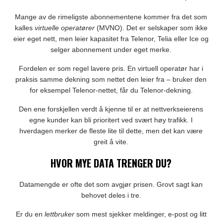
Mange av de rimeligste abonnementene kommer fra det som
kalles
virtuelle operatører
(MVNO). Det er selskaper som ikke
eier eget nett, men leier kapasitet fra Telenor, Telia eller Ice og
selger abonnement under eget merke.
Fordelen er som regel lavere pris. En virtuell operatør har i
praksis samme dekning som nettet den leier fra – bruker den
for eksempel Telenor-nettet, får du Telenor-dekning.
Den ene forskjellen verdt å kjenne til er at nettverkseierens
egne kunder kan bli prioritert ved svært høy trafikk. I
hverdagen merker de fleste lite til dette, men det kan være
greit å vite.
HVOR MYE DATA TRENGER DU?
Datamengde er ofte det som avgjør prisen. Grovt sagt kan
behovet deles i tre.
Er du en
lettbruker
som mest sjekker meldinger, e-post og litt