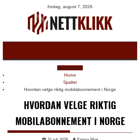
Skip
fredag, august 7, 2026
to
content
You are here
Home
Spalter
Hvordan velge riktig mobilabonnement i Norge
HVORDAN VELGE RIKTIG
MOBILABONNEMENT I NORGE
31 juli 2026
Emma Moe