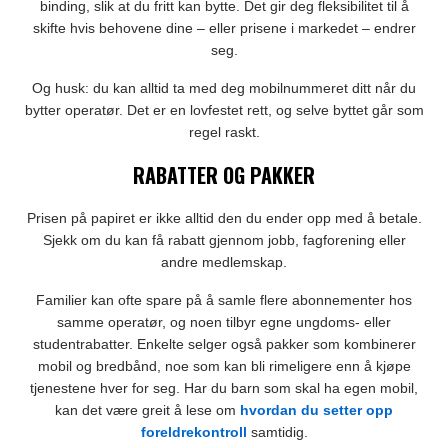
binding, slik at du fritt kan bytte. Det gir deg fleksibilitet til å
skifte hvis behovene dine – eller prisene i markedet – endrer
seg.
Og husk: du kan alltid ta med deg mobilnummeret ditt når du
bytter operatør. Det er en lovfestet rett, og selve byttet går som
regel raskt.
RABATTER OG PAKKER
Prisen på papiret er ikke alltid den du ender opp med å betale.
Sjekk om du kan få rabatt gjennom jobb, fagforening eller
andre medlemskap.
Familier kan ofte spare på å samle flere abonnementer hos
samme operatør, og noen tilbyr egne ungdoms- eller
studentrabatter. Enkelte selger også pakker som kombinerer
mobil og bredbånd, noe som kan bli rimeligere enn å kjøpe
tjenestene hver for seg. Har du barn som skal ha egen mobil,
kan det være greit å lese om
hvordan du setter opp
foreldrekontroll
samtidig.