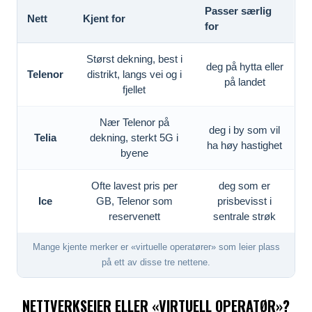
Passer særlig
Nett
Kjent for
for
Størst dekning, best i
deg på hytta eller
Telenor
distrikt, langs vei og i
på landet
fjellet
Nær Telenor på
deg i by som vil
Telia
dekning, sterkt 5G i
ha høy hastighet
byene
Ofte lavest pris per
deg som er
Ice
GB, Telenor som
prisbevisst i
reservenett
sentrale strøk
Mange kjente merker er «virtuelle operatører» som leier plass
på ett av disse tre nettene.
NETTVERKSEIER ELLER «VIRTUELL OPERATØR»?